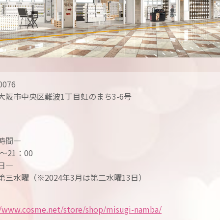
0076
大阪市中央区難波1丁目虹のまち3-6号
時間—
0～21：00
日—
第三水曜（※2024年3月は第二水曜13日）
//www.cosme.net/store/shop/misugi-namba/